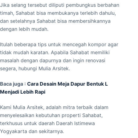
Jika selang tersebut diliputi pembungkus berbahan
timah, Sahabat bisa membukanya terlebih dahulu,
dan setelahnya Sahabat bisa membersihkannya
dengan lebih mudah.
Itulah beberapa tips untuk mencegah kompor agar
tidak mudah karatan. Apabila Sahabat memiliki
masalah dengan dapurnya dan ingin renovasi
segera, hubungi Mulia Arsitek.
Baca juga :
Cara Desain Meja Dapur Bentuk L
Menjadi Lebih Rapi
Kami Mulia Arsitek, adalah mitra terbaik dalam
menyelesaikan kebutuhan properti Sahabat,
terkhusus untuk daerah Daerah Istimewa
Yogyakarta dan sekitarnya.