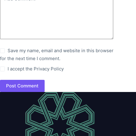
Save my name, email and website in this browser
for the next time I comment.
I accept the
Privacy Policy
Post Comment