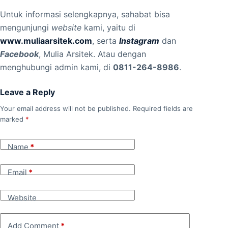
Untuk informasi selengkapnya, sahabat bisa
mengunjungi
website
kami, yaitu di
www.muliaarsitek.com
, serta
Instagram
dan
Facebook
, Mulia Arsitek. Atau dengan
menghubungi admin kami, di
0811-264-8986
.
Leave a Reply
Your email address will not be published.
Required fields are
marked
*
Name
*
Email
*
Website
Add Comment
*